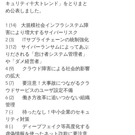
キュリティ十大トレンド」をとりまと
め公表しました。
1 (14)　大規模社会インフラシステム障
害により増大するサイバーリスク
2 (3)	　ITサプライチェーンの統制強化
3 (12)　サイバーランサムによってあぶ
りだされる「怠け者システム管理者」
や「ダメ経営者」
4 (9)	　クラウド障害による社会的影響
の拡大
5 (7)	　要注意！大事故につながるクラ
ウドサービスのユーザ設定不備	
6 (2)	　働き方改革に追いつかない組織
管理
7 (-)	　待ったなし！中小企業のセキュ
リティ対策
8 (-)	　ディープフェイク等高度化する
虚偽情報を使ったネット詐欺に要注意