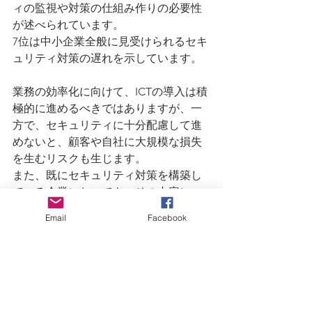
ィの監視や対策の仕組み作りの必要性
が述べられています。
7位は中小企業全般に見受けられるセキ
ュリティ対策の遅れを示しています。
業務の効率化に向けて、ICTの導入は積
極的に進めるべきではありますが、一
方で、セキュリティに十分配慮して進
めないと、顧客や自社に大規模な損失
を生むリスクも生じます。
また、既にセキュリティ対策を構築し
ている企業においても、その内容につ
いては、従来の「情報漏えい（＝機密
Email
Facebook
性）」に重きを置いた施策のみなら
ず、「安定的に利用できる（＝可用
性）」や、「内容が正しい（＝完全
性）」も考慮した内容にアップデート
していく必要があります。