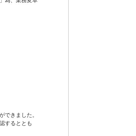
」為、業務変革
ができました。
認するととも