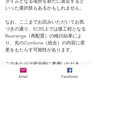
タイムとなる場所を新たに選定すると
いった選択肢もあるかもしれません。
なお、ここまでお読みいただいてお気
づきの通り、ECRS上では後工程となる
Rearrange（再配置）の検討結果によ
り、先のCombine（統合）の内容に変
更をもたらす可能性があります。
このあたりは総合的に考慮いただき、
まずはどういったRearrange（再配置）
Email
Facebook
が望ましいのか、現実を踏まえて検討
いただければと思います。